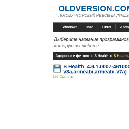
OLDVERSION.CO
ПОТОМУ ЧТО НОВЫЙ НЕ ВСЕГДА ЛУЧШЕ
Windows
Mac
Linux
Andr
Выберите название программного
которую вы любите!
Здоровье и фитнес
»
S Health
»
S Health
S Health 4.6.1.0007-46100
v8a,armeabi,armeabi-v7a)
397 Скачать