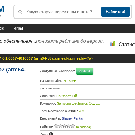
M
!
oid
Игры
 обеспечения...
понизить рейтинг до версии,
Статис
 4.6.1.0007-4610007 (arm64-v8a,armeabi,armeabi-v7a)
07 (arm64-
Доступные Downloads:
Android
Размер файла:
41,6 МБ
Дата выхода:
Лицензия:
Неизвестный
Компания:
Samsung Electronics Co., Ltd.
Total Downloads скачать:
397
Внесенный в:
Shane_Parkar
Рейтинг:
(0 голоса)
Доля: