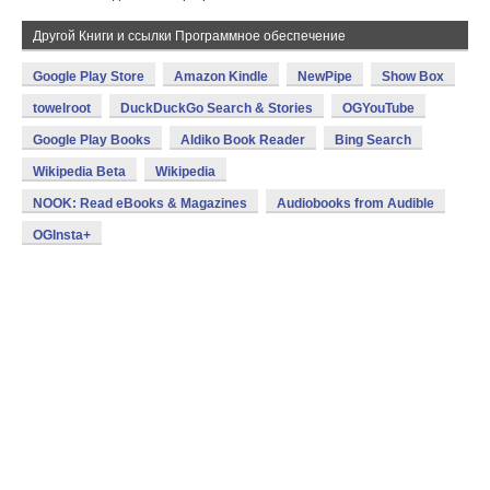
Другой Книги и ссылки Программное обеспечение
Google Play Store
Amazon Kindle
NewPipe
Show Box
towelroot
DuckDuckGo Search & Stories
OGYouTube
Google Play Books
Aldiko Book Reader
Bing Search
Wikipedia Beta
Wikipedia
NOOK: Read eBooks & Magazines
Audiobooks from Audible
OGInsta+