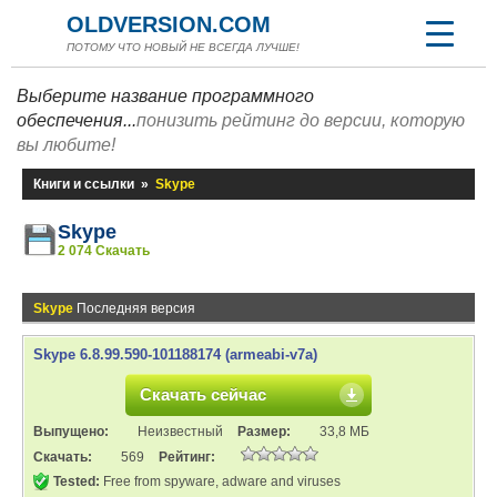
OLDVERSION.COM
ПОТОМУ ЧТО НОВЫЙ НЕ ВСЕГДА ЛУЧШЕ!
Выберите название программного
обеспечения...
понизить рейтинг до версии, которую
вы любите!
Книги и ссылки
»
Skype
Skype
2 074 Скачать
Skype
Последняя версия
Skype 6.8.99.590-101188174 (armeabi-v7a)
Скачать сейчас
Выпущено:
Неизвестный
Размер:
33,8 МБ
Скачать:
569
Рейтинг:
Tested:
Free from spyware, adware and viruses