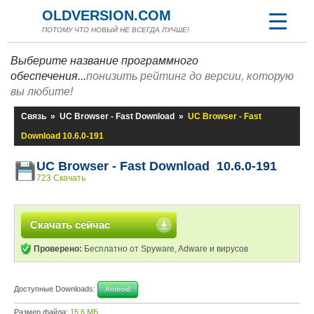
OLDVERSION.COM
ПОТОМУ ЧТО НОВЫЙ НЕ ВСЕГДА ЛУЧШЕ!
Выберите название программного
обеспечения...
понизить рейтинг до версии, которую
вы любите!
Связь
»
UC Browser - Fast Download
»
UC Browser - Fast
Download 10.6.0-191
UC Browser - Fast Download 10.6.0-191
723 Скачать
Скачать сейчас
Проверено:
Бесплатно от Spyware, Adware и вирусов
Доступные Downloads:
Android
Размер файла:
15,6 МБ