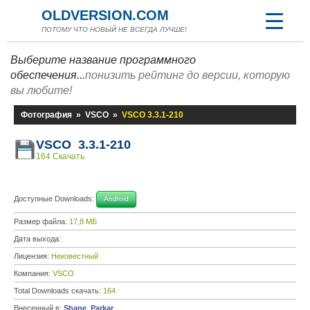
OLDVERSION.COM
ПОТОМУ ЧТО НОВЫЙ НЕ ВСЕГДА ЛУЧШЕ!
Выберите название программного
обеспечения...
понизить рейтинг до версии, которую
вы любите!
Фотография
»
VSCO
»
VSCO 3.3.1-210
VSCO 3.3.1-210
164 Скачать
Доступные Downloads:
Android
Размер файла:
17,8 МБ
Дата выхода:
Лицензия:
Неизвестный
Компания:
VSCO
Total Downloads скачать:
164
Внесенный в:
Shane_Parkar