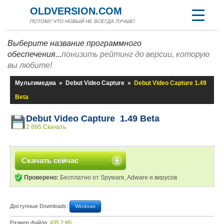
OLDVERSION.COM
ПОТОМУ ЧТО НОВЫЙ НЕ ВСЕГДА ЛУЧШЕ!
Выберите название программного
обеспечения...
понизить рейтинг до версии, которую
вы любите!
Мультимедиа
»
Debut Video Capture
»
Debut Video Capture 1.49
Beta
Debut Video Capture 1.49 Beta
2 895 Скачать
Скачать сейчас
Проверено:
Бесплатно от Spyware, Adware и вирусов
Доступные Downloads:
Windows
Размер файла:
435,2 КБ