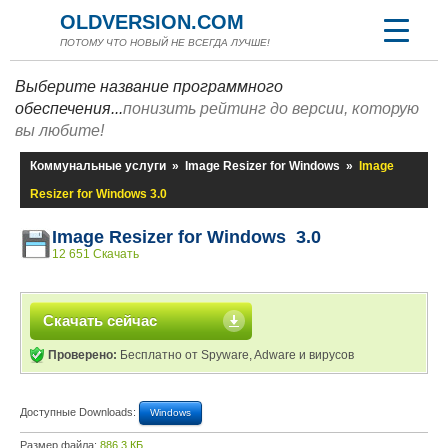
OLDVERSION.COM
ПОТОМУ ЧТО НОВЫЙ НЕ ВСЕГДА ЛУЧШЕ!
Выберите название программного
обеспечения...
понизить рейтинг до версии, которую
вы любите!
Коммунальные услуги
»
Image Resizer for Windows
»
Image
Resizer for Windows 3.0
Image Resizer for Windows 3.0
12 651 Скачать
Скачать сейчас
Проверено:
Бесплатно от Spyware, Adware и вирусов
Доступные Downloads:
Windows
Размер файла:
886,3 КБ