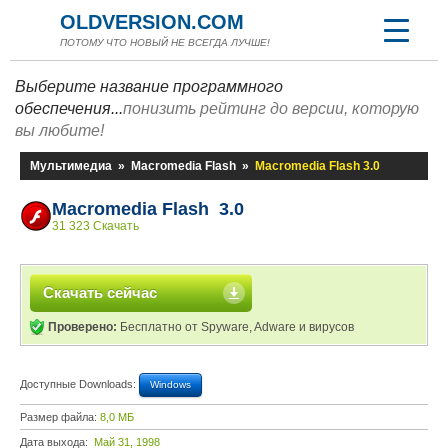
OLDVERSION.COM
ПОТОМУ ЧТО НОВЫЙ НЕ ВСЕГДА ЛУЧШЕ!
Выберите название программного
обеспечения...
понизить рейтинг до версии, которую
вы любите!
Мультимедиа
»
Macromedia Flash
»
Macromedia Flash 3.0
Macromedia Flash 3.0
31 323 Скачать
Скачать сейчас
Проверено:
Бесплатно от Spyware, Adware и вирусов
Доступные Downloads:
Windows
Размер файла:
8,0 МБ
Дата выхода:
Май 31, 1998