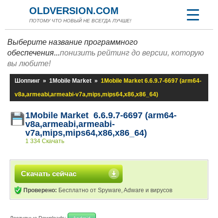
OLDVERSION.COM
ПОТОМУ ЧТО НОВЫЙ НЕ ВСЕГДА ЛУЧШЕ!
Выберите название программного
обеспечения...
понизить рейтинг до версии, которую
вы любите!
Шоппинг
»
1Mobile Market
»
1Mobile Market 6.6.9.7-6697 (arm64-
v8a,armeabi,armeabi-v7a,mips,mips64,x86,x86_64)
1Mobile Market 6.6.9.7-6697 (arm64-
v8a,armeabi,armeabi-
v7a,mips,mips64,x86,x86_64)
1 334 Скачать
Скачать сейчас
Проверено:
Бесплатно от Spyware, Adware и вирусов
Доступные Downloads: