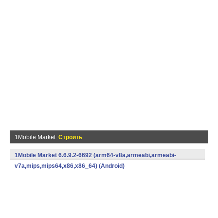
1Mobile Market
Строить
1Mobile Market 6.6.9.2-6692 (arm64-v8a,armeabi,armeabi-
v7a,mips,mips64,x86,x86_64) (Android)