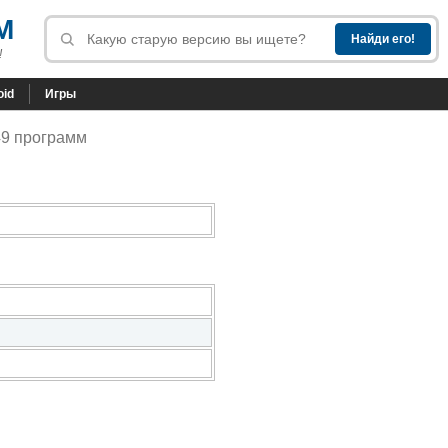
M
!
oid
Игры
49 программ