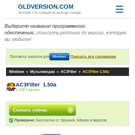
OLDVERSION.COM
ПОТОМУ ЧТО НОВЫЙ НЕ ВСЕГДА ЛУЧШЕ!
Выберите название программного
обеспечения...
понизить рейтинг до версии, которую
вы любите!
Просмотр загрузок для
Показать все скачивания
Windows
Windows
»
Мультимедиа
»
AC3Filter
»
AC3Filter 1.50a
AC3Filter 1.50a
2 130 Скачать
Скачать сейчас
Проверено:
Бесплатно от Spyware, Adware и вирусов