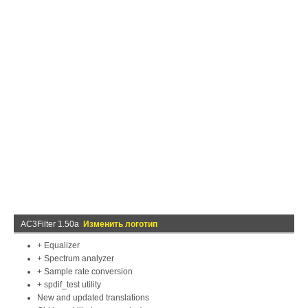
AC3Filter 1.50a
Изменить логотип
+ Equalizer
+ Spectrum analyzer
+ Sample rate conversion
+ spdif_test utility
New and updated translations