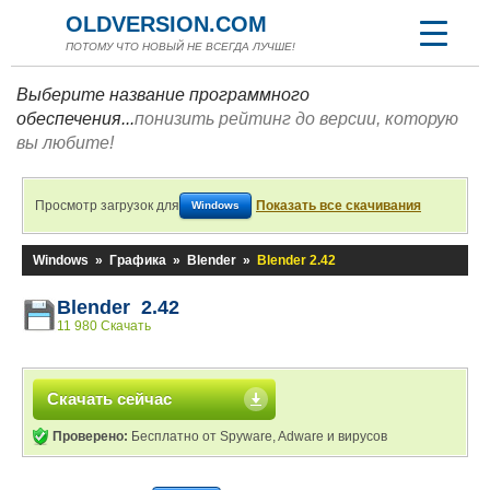
OLDVERSION.COM
ПОТОМУ ЧТО НОВЫЙ НЕ ВСЕГДА ЛУЧШЕ!
Выберите название программного
обеспечения...
понизить рейтинг до версии, которую
вы любите!
Просмотр загрузок для
Показать все скачивания
Windows
Windows
»
Графика
»
Blender
»
Blender 2.42
Blender 2.42
11 980 Скачать
Скачать сейчас
Проверено:
Бесплатно от Spyware, Adware и вирусов