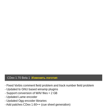
CDex 1.70 Beta 1
Изменить логотип
- Fixed Vorbis comment field problem and track number field problem
- Updated to GNU based winamp plugins
- Support conversion of WAV files > 2 GB
- Updated Lame encoder
- Updated Ogg encoder libraries
- Add patches CDex 1.60++ (cue sheet generation)