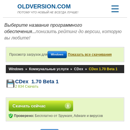
OLDVERSION.COM
ПОТОМУ ЧТО НОВЫЙ НЕ ВСЕГДА ЛУЧШЕ!
Выберите название программного
обеспечения...
понизить рейтинг до версии, которую
вы любите!
Просмотр загрузок для
Показать все скачивания
Windows
Windows
»
Коммунальные услуги
»
CDex
»
CDex 1.70 Beta 1
CDex 1.70 Beta 1
2 834 Скачать
Скачать сейчас
Проверено:
Бесплатно от Spyware, Adware и вирусов