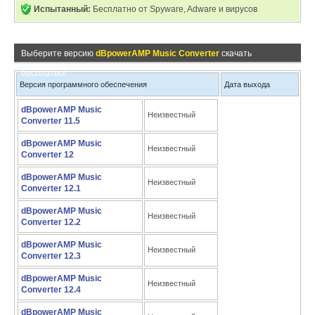
Испытанный:
Бесплатно от Spyware, Adware и вирусов
Выберите версию
dBpowerAMP Music Converter
скачать
бесплатно!
Версия программного обеспечения
Дата выхода
dBpowerAMP Music
Неизвестный
Converter 11.5
dBpowerAMP Music
Неизвестный
Converter 12
dBpowerAMP Music
Неизвестный
Converter 12.1
dBpowerAMP Music
Неизвестный
Converter 12.2
dBpowerAMP Music
Неизвестный
Converter 12.3
dBpowerAMP Music
Неизвестный
Converter 12.4
dBpowerAMP Music