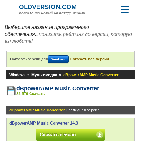
OLDVERSION.COM
ПОТОМУ ЧТО НОВЫЙ НЕ ВСЕГДА ЛУЧШЕ!
Выберите название программного
обеспечения...
понизить рейтинг до версии, которую
вы любите!
Показать версии для
Показать все версии
Windows
Windows
»
Мультимедиа
»
dBpowerAMP Music Converter
dBpowerAMP Music Converter
83 579 Скачать
dBpowerAMP Music Converter
Последняя версия
dBpowerAMP Music Converter 14.3
Скачать сейчас