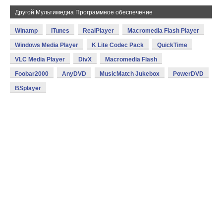
Другой Мультимедиа Программное обеспечение
Winamp
iTunes
RealPlayer
Macromedia Flash Player
Windows Media Player
K Lite Codec Pack
QuickTime
VLC Media Player
DivX
Macromedia Flash
Foobar2000
AnyDVD
MusicMatch Jukebox
PowerDVD
BSplayer