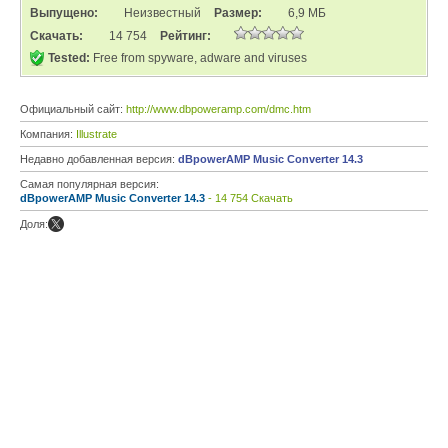
Выпущено:
Неизвестный
Размер:
6,9 МБ
Скачать:
14 754
Рейтинг:
Tested:
Free from spyware, adware and viruses
Официальный сайт:
http://www.dbpoweramp.com/dmc.htm
Компания:
Illustrate
Недавно добавленная версия:
dBpowerAMP Music Converter 14.3
Самая популярная версия:
dBpowerAMP Music Converter 14.3
- 14 754 Скачать
Доля: