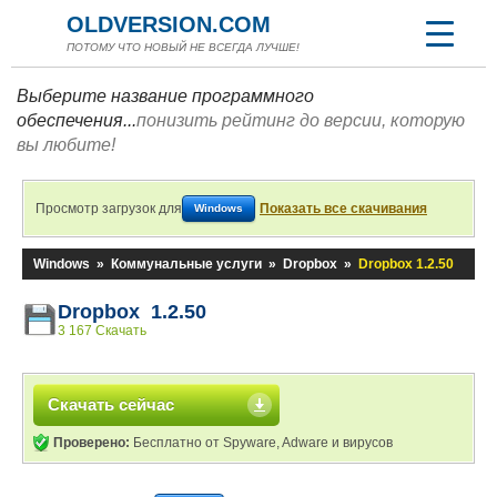
OLDVERSION.COM
ПОТОМУ ЧТО НОВЫЙ НЕ ВСЕГДА ЛУЧШЕ!
Выберите название программного
обеспечения...
понизить рейтинг до версии, которую
вы любите!
Просмотр загрузок для
Показать все скачивания
Windows
Windows
»
Коммунальные услуги
»
Dropbox
»
Dropbox 1.2.50
Dropbox 1.2.50
3 167 Скачать
Скачать сейчас
Проверено:
Бесплатно от Spyware, Adware и вирусов