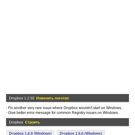
Dropbox 1.2.50
Изменить логотип
- Fix another very rare issue where Dropbox wouldn't start on Windows.
- Give better error message for common Registry issues on Windows.
Dropbox
Строить
Dropbox 1.6.9 (Windows)
Dropbox 1.6.6 (Windows)