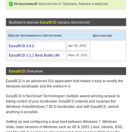
Испытанный:
Бесплатно от Spyware, Adware и вирусов
Выберите версию
EasyBCD
скачать бесплатно!
Версия программного обеспечения
Дата выхода
EasyBCD 2.0.2
Авг 09, 2010
EasyBCD 2.1.1 Beta Build 148
Июн 19, 2011
EasyBCD
Описание
EasyBCD is an advanced GUI application that makes it easy to modify the
Windows bootloader and the entries in it.
EasyBCD is NeoSmart Technologies' multiple award-winning answer to
taking control of your bootloader. EasyBCD extends and revamps the
Windows Vista/Windows 7 BCD bootloader, and with EasyBCD, almost
anything is possible.
Setting up and configuring a dual-boot between Windows 7, Windows
Vista, older versions of Windows such as XP & 2003, Linux, Ubuntu, BSD,