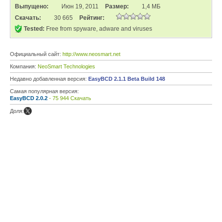
Выпущено:
Июн 19, 2011
Размер:
1,4 МБ
Скачать:
30 665
Рейтинг:
Tested:
Free from spyware, adware and viruses
Официальный сайт:
http://www.neosmart.net
Компания:
NeoSmart Technologies
Недавно добавленная версия:
EasyBCD 2.1.1 Beta Build 148
Самая популярная версия:
EasyBCD 2.0.2
- 75 944 Скачать
Доля: