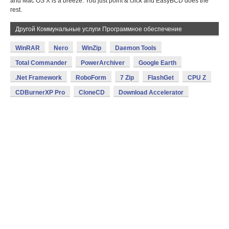
and Mac OS X is a breeze. You just point & click and EasyBCD does the
rest.
Другой Коммунальные услуги Программное обеспечение
WinRAR
Nero
WinZip
Daemon Tools
Total Commander
PowerArchiver
Google Earth
.Net Framework
RoboForm
7 Zip
FlashGet
CPU Z
CDBurnerXP Pro
CloneCD
Download Accelerator