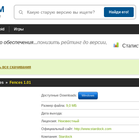
M
!
oid
Игры
 обеспечения...
понизить рейтинг до версии,
Статис
ь все скачивания
es
»
Fences 1.01
Доступные Downloads:
Windows
Размер файла:
9,0 МБ
Дата выхода:
Лицензия:
Неизвестный
Официальный сайт:
http://www.stardock.com
Компания:
Stardock