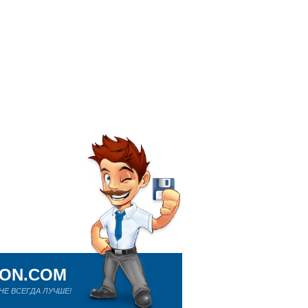
ION.COM
Е ВСЕГДА ЛУЧШЕ!