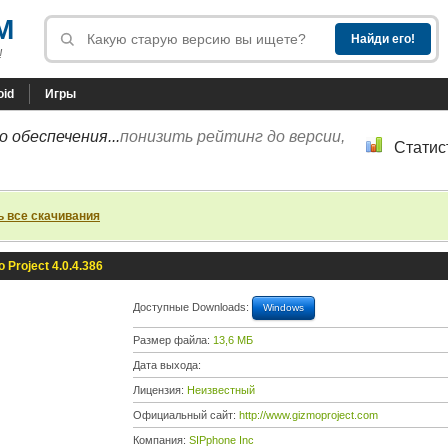
M
!
oid
Игры
 обеспечения...
понизить рейтинг до версии,
Статис
ь все скачивания
 Project 4.0.4.386
Доступные Downloads:
Windows
Размер файла:
13,6 МБ
Дата выхода:
Лицензия:
Неизвестный
Официальный сайт:
http://www.gizmoproject.com
Компания:
SIPphone Inc