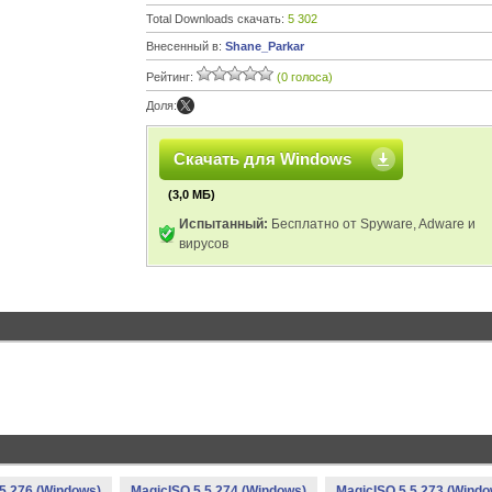
Total Downloads скачать:
5 302
Внесенный в:
Shane_Parkar
Рейтинг:
(0 голоса)
Доля:
Скачать для Windows
(3,0 МБ)
Испытанный:
Бесплатно от Spyware, Adware и
вирусов
5.276 (Windows)
MagicISO 5.5.274 (Windows)
MagicISO 5.5.273 (Windo