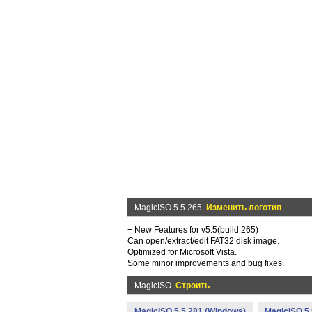
MagicISO 5.5.265
Изменить логотип
+ New Features for v5.5(build 265)
Can open/extract/edit FAT32 disk image.
Optimized for Microsoft Vista.
Some minor improvements and bug fixes.
MagicISO
Строить
MagicISO 5.5.281 (Windows)
MagicISO 5.