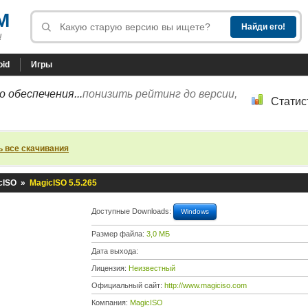
M
!
oid
Игры
 обеспечения...
понизить рейтинг до версии,
Статис
ь все скачивания
cISO
»
MagicISO 5.5.265
Доступные Downloads:
Windows
Размер файла:
3,0 МБ
Дата выхода:
Лицензия:
Неизвестный
Официальный сайт:
http://www.magiciso.com
Компания:
MagicISO