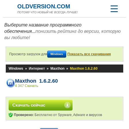
OLDVERSION.COM
ПОТОМУ ЧТО НОВЫЙ НЕ ВСЕГДА ЛУЧШЕ!
Выберите название программного
обеспечения...
понизить рейтинг до версии, которую
вы любите!
Просмотр загрузок для
Показать все скачивания
Windows
Windows
»
Интернет
»
Maxthon
»
Maxthon 1.6.2.60
Maxthon 1.6.2.60
4 347 Скачать
Скачать сейчас
Проверено:
Бесплатно от Spyware, Adware и вирусов