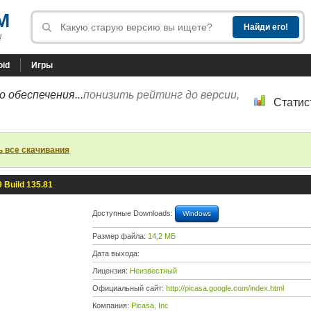
M
!
oid
Игры
 обеспечения...
понизить рейтинг до версии,
Статис
ь все скачивания
9 Build 135.81
Доступные Downloads:
Windows
Размер файла:
14,2 МБ
Дата выхода:
Лицензия:
Неизвестный
Официальный сайт:
http://picasa.google.com/index.html
Компания:
Picasa, Inc