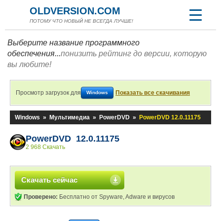
OLDVERSION.COM
ПОТОМУ ЧТО НОВЫЙ НЕ ВСЕГДА ЛУЧШЕ!
Выберите название программного
обеспечения...
понизить рейтинг до версии, которую
вы любите!
Просмотр загрузок для
Показать все скачивания
Windows
Windows
»
Мультимедиа
»
PowerDVD
»
PowerDVD 12.0.11175
PowerDVD 12.0.11175
2 968 Скачать
Скачать сейчас
Проверено:
Бесплатно от Spyware, Adware и вирусов