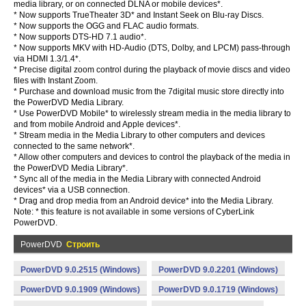
media library, or on connected DLNA or mobile devices*.
* Now supports TrueTheater 3D* and Instant Seek on Blu-ray Discs.
* Now supports the OGG and FLAC audio formats.
* Now supports DTS-HD 7.1 audio*.
* Now supports MKV with HD-Audio (DTS, Dolby, and LPCM) pass-through
via HDMI 1.3/1.4*.
* Precise digital zoom control during the playback of movie discs and video
files with Instant Zoom.
* Purchase and download music from the 7digital music store directly into
the PowerDVD Media Library.
* Use PowerDVD Mobile* to wirelessly stream media in the media library to
and from mobile Android and Apple devices*.
* Stream media in the Media Library to other computers and devices
connected to the same network*.
* Allow other computers and devices to control the playback of the media in
the PowerDVD Media Library*.
* Sync all of the media in the Media Library with connected Android
devices* via a USB connection.
* Drag and drop media from an Android device* into the Media Library.
Note: * this feature is not available in some versions of CyberLink
PowerDVD.
PowerDVD
Строить
PowerDVD 9.0.2515 (Windows)
PowerDVD 9.0.2201 (Windows)
PowerDVD 9.0.1909 (Windows)
PowerDVD 9.0.1719 (Windows)