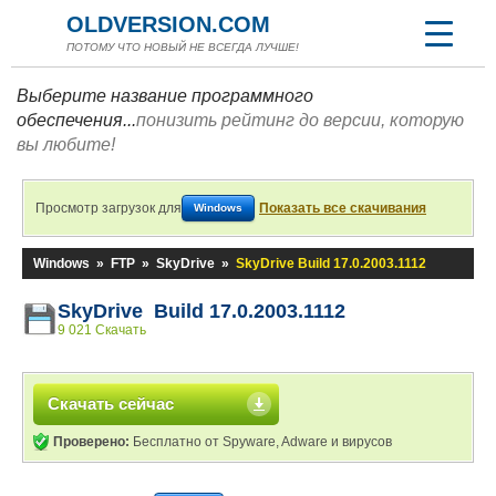
OLDVERSION.COM
ПОТОМУ ЧТО НОВЫЙ НЕ ВСЕГДА ЛУЧШЕ!
Выберите название программного
обеспечения...
понизить рейтинг до версии, которую
вы любите!
Просмотр загрузок для
Показать все скачивания
Windows
Windows
»
FTP
»
SkyDrive
»
SkyDrive Build 17.0.2003.1112
SkyDrive Build 17.0.2003.1112
9 021 Скачать
Скачать сейчас
Проверено:
Бесплатно от Spyware, Adware и вирусов