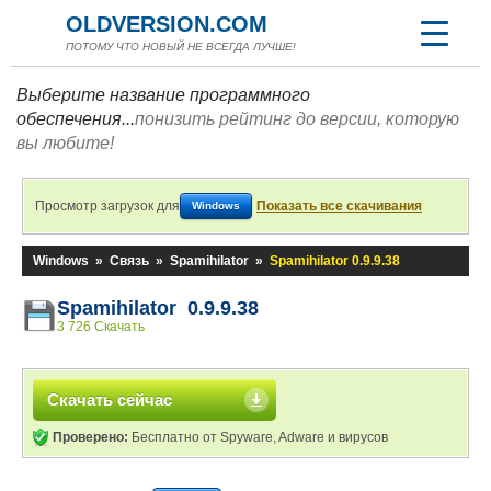
OLDVERSION.COM
ПОТОМУ ЧТО НОВЫЙ НЕ ВСЕГДА ЛУЧШЕ!
Выберите название программного
обеспечения...
понизить рейтинг до версии, которую
вы любите!
Просмотр загрузок для
Показать все скачивания
Windows
Windows
»
Связь
»
Spamihilator
»
Spamihilator 0.9.9.38
Spamihilator 0.9.9.38
3 726 Скачать
Скачать сейчас
Проверено:
Бесплатно от Spyware, Adware и вирусов