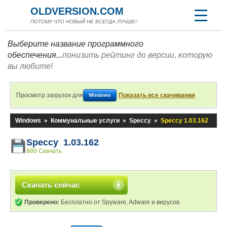
OLDVERSION.COM
ПОТОМУ ЧТО НОВЫЙ НЕ ВСЕГДА ЛУЧШЕ!
Выберите название программного
обеспечения...
понизить рейтинг до версии, которую
вы любите!
Просмотр загрузок для
Показать все скачивания
Windows
Windows
»
Коммунальные услуги
»
Speccy
»
Speccy 1.03.162
Speccy 1.03.162
880 Скачать
Скачать сейчас
Проверено:
Бесплатно от Spyware, Adware и вирусов