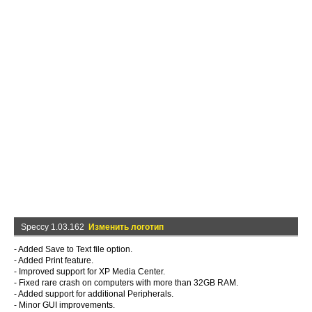
Speccy 1.03.162
Изменить логотип
- Added Save to Text file option.
- Added Print feature.
- Improved support for XP Media Center.
- Fixed rare crash on computers with more than 32GB RAM.
- Added support for additional Peripherals.
- Minor GUI improvements.