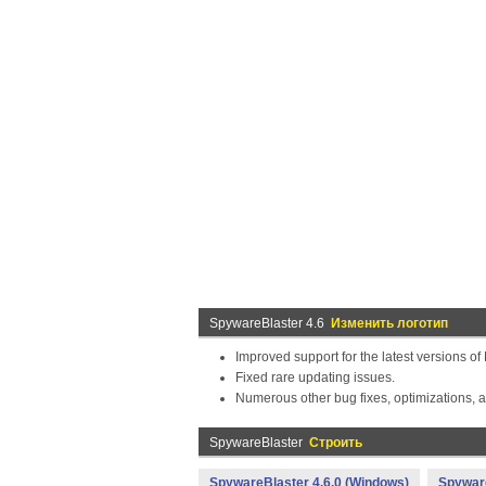
SpywareBlaster 4.6
Изменить логотип
Improved support for the latest versions of 
Fixed rare updating issues.
Numerous other bug fixes, optimizations, 
SpywareBlaster
Строить
SpywareBlaster 4.6.0 (Windows)
Spyware