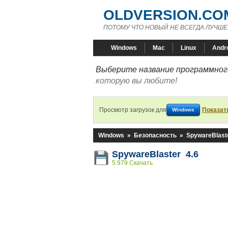
OLDVERSION.CO
ПОТОМУ ЧТО НОВЫЙ НЕ ВСЕГДА ЛУЧШЕ
Windows
Mac
Linux
Andr
Выберите название программного
которую вы любите!
Просмотр загрузок для
Показат
Windows
Windows
»
Безопасность
»
SpywareBlast
SpywareBlaster 4.6
5 979 Скачать