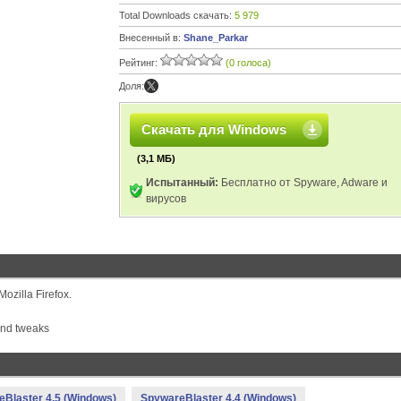
Total Downloads скачать:
5 979
Внесенный в:
Shane_Parkar
Рейтинг:
(0 голоса)
Доля:
Скачать для Windows
(3,1 МБ)
Испытанный:
Бесплатно от Spyware, Adware и
вирусов
Mozilla Firefox.
and tweaks
Blaster 4.5 (Windows)
SpywareBlaster 4.4 (Windows)