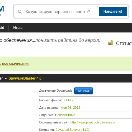
M
!
oid
Игры
 обеспечения...
понизить рейтинг до версии,
Статис
ь все скачивания
er
»
SpywareBlaster 4.6
Доступные Downloads:
Windows
Размер файла:
3,1 МБ
Дата выхода:
Фев 08, 2012
Лицензия:
Неизвестный
Официальный сайт:
http://www.javacoolsoftware.com
Компания:
Javacool Software LLC