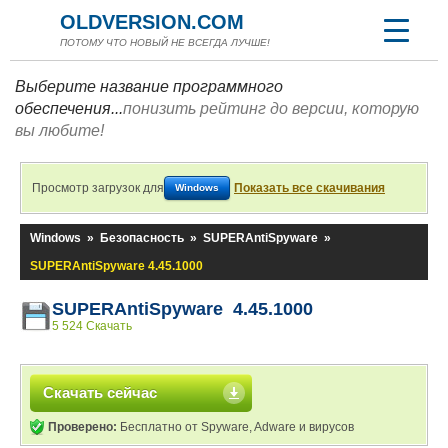
OLDVERSION.COM
ПОТОМУ ЧТО НОВЫЙ НЕ ВСЕГДА ЛУЧШЕ!
Выберите название программного
обеспечения...
понизить рейтинг до версии, которую
вы любите!
Просмотр загрузок для
Показать все скачивания
Windows
Windows
»
Безопасность
»
SUPERAntiSpyware
»
SUPERAntiSpyware 4.45.1000
SUPERAntiSpyware 4.45.1000
5 524 Скачать
Скачать сейчас
Проверено:
Бесплатно от Spyware, Adware и вирусов