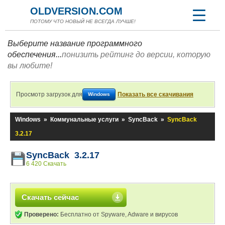
OLDVERSION.COM
ПОТОМУ ЧТО НОВЫЙ НЕ ВСЕГДА ЛУЧШЕ!
Выберите название программного
обеспечения...
понизить рейтинг до версии, которую
вы любите!
Просмотр загрузок для
Показать все скачивания
Windows
Windows
»
Коммунальные услуги
»
SyncBack
»
SyncBack
3.2.17
SyncBack 3.2.17
6 420 Скачать
Скачать сейчас
Проверено:
Бесплатно от Spyware, Adware и вирусов