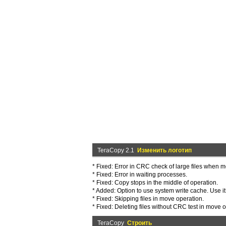
TeraCopy 2.1
Изменить логотип
* Fixed: Error in CRC check of large files when m
* Fixed: Error in waiting processes.
* Fixed: Copy stops in the middle of operation.
* Added: Option to use system write cache. Use it f
* Fixed: Skipping files in move operation.
* Fixed: Deleting files without CRC test in move 
TeraCopy
Строить