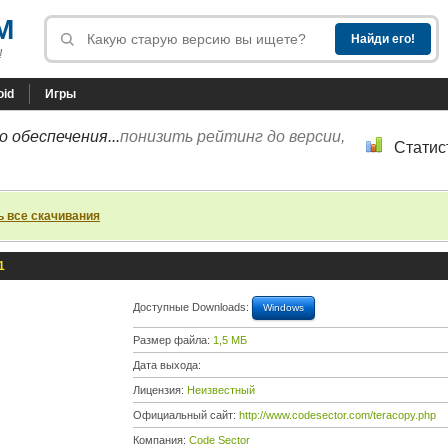
M
!
oid
Игры
 обеспечения...
понизить рейтинг до версии,
Статис
ь все скачивания
1
Доступные Downloads:
Windows
Размер файла:
1,5 МБ
Дата выхода:
Лицензия:
Неизвестный
Официальный сайт:
http://www.codesector.com/teracopy.php
Компания:
Code Sector