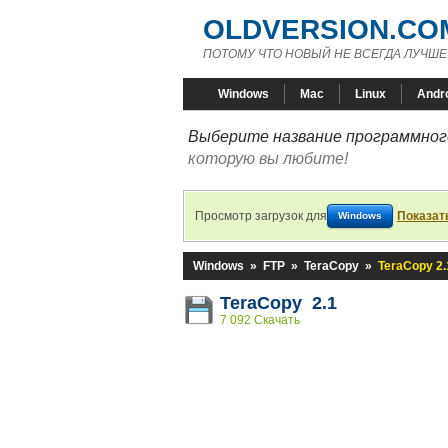
OLDVERSION.CO
ПОТОМУ ЧТО НОВЫЙ НЕ ВСЕГДА ЛУЧШЕ
Windows
Mac
Linux
Andr
Выберите название программного
которую вы любите!
Просмотр загрузок для
Показат
Windows
Windows
»
FTP
»
TeraCopy
»
TeraCopy 2.
TeraCopy 2.1
7 092 Скачать