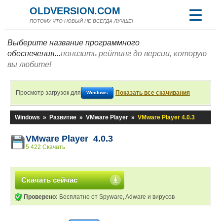
OLDVERSION.COM
ПОТОМУ ЧТО НОВЫЙ НЕ ВСЕГДА ЛУЧШЕ!
Выберите название программного
обеспечения...
понизить рейтинг до версии, которую
вы любите!
Просмотр загрузок для
Показать все скачивания
Windows
Windows
»
Развитие
»
VMware Player
»
VMware Player 4.0.3
VMware Player 4.0.3
5 422 Скачать
Скачать сейчас
Проверено:
Бесплатно от Spyware, Adware и вирусов