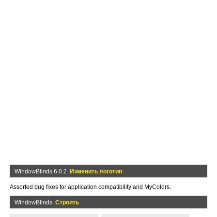
WindowBlinds 6.0.2
Изменить логотип
Assorted bug fixes for application compatibility and MyColors.
WindowBlinds
Строить