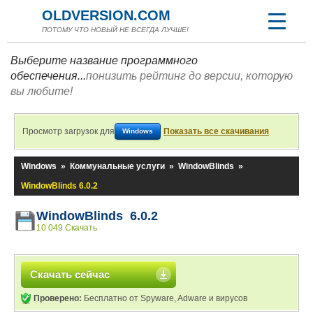
OLDVERSION.COM
ПОТОМУ ЧТО НОВЫЙ НЕ ВСЕГДА ЛУЧШЕ!
Выберите название программного
обеспечения...
понизить рейтинг до версии, которую
вы любите!
Просмотр загрузок для
Показать все скачивания
Windows
Windows
»
Коммунальные услуги
»
WindowBlinds
»
WindowBlinds 6.0.2
WindowBlinds 6.0.2
10 049 Скачать
Скачать сейчас
Проверено:
Бесплатно от Spyware, Adware и вирусов