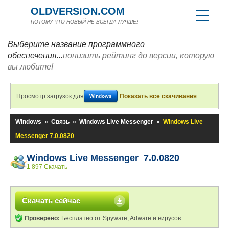
OLDVERSION.COM
ПОТОМУ ЧТО НОВЫЙ НЕ ВСЕГДА ЛУЧШЕ!
Выберите название программного
обеспечения...
понизить рейтинг до версии, которую
вы любите!
Просмотр загрузок для
Показать все скачивания
Windows
Windows
»
Связь
»
Windows Live Messenger
»
Windows Live
Messenger 7.0.0820
Windows Live Messenger 7.0.0820
1 897 Скачать
Скачать сейчас
Проверено:
Бесплатно от Spyware, Adware и вирусов