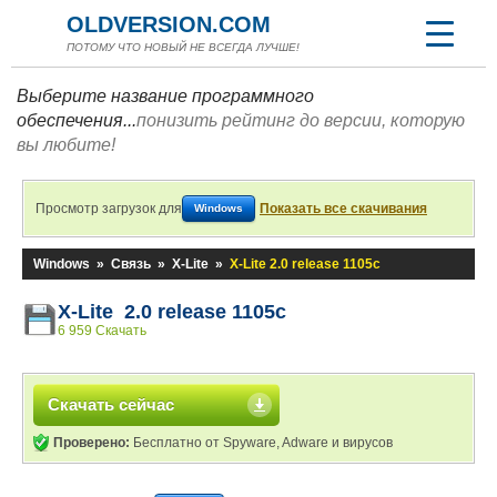
OLDVERSION.COM
ПОТОМУ ЧТО НОВЫЙ НЕ ВСЕГДА ЛУЧШЕ!
Выберите название программного
обеспечения...
понизить рейтинг до версии, которую
вы любите!
Просмотр загрузок для
Показать все скачивания
Windows
Windows
»
Связь
»
X-Lite
»
X-Lite 2.0 release 1105c
X-Lite 2.0 release 1105c
6 959 Скачать
Скачать сейчас
Проверено:
Бесплатно от Spyware, Adware и вирусов