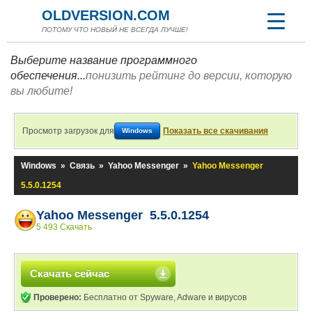
OLDVERSION.COM
ПОТОМУ ЧТО НОВЫЙ НЕ ВСЕГДА ЛУЧШЕ!
Выберите название программного
обеспечения...
понизить рейтинг до версии, которую
вы любите!
Просмотр загрузок для
Показать все скачивания
Windows
Windows
»
Связь
»
Yahoo Messenger
»
Yahoo Messenger
5.5.0.1254
Yahoo Messenger 5.5.0.1254
5 493 Скачать
Скачать сейчас
Проверено:
Бесплатно от Spyware, Adware и вирусов