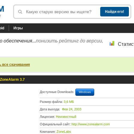
M
!
oid
Игры
 обеспечения...
понизить рейтинг до версии,
Статис
ь все скачивания
ZoneAlarm 3.7
Доступные Downloads:
Windows
Размер файла:
3,6 МБ
Дата выхода:
Фев 24, 2003
Лицензия:
Неизвестный
Официальный сайт:
http://www.zonealarm.com
Компания:
ZoneLabs