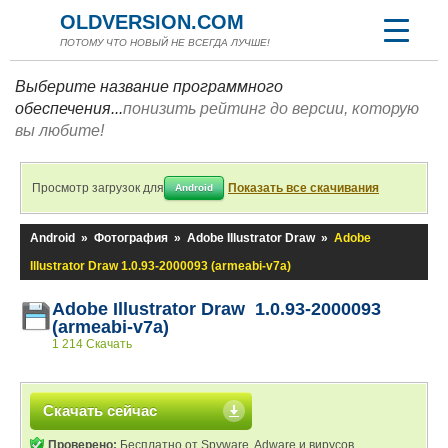
OLDVERSION.COM
ПОТОМУ ЧТО НОВЫЙ НЕ ВСЕГДА ЛУЧШЕ!
Выберите название программного
обеспечения...
понизить рейтинг до версии, которую
вы любите!
Просмотр загрузок для
Показать все скачивания
Android
Android
»
Фотография
»
Adobe Illustrator Draw
»
Adobe
Illustrator Draw 1.0.93-2000093 (armeabi-v7a)
Adobe Illustrator Draw 1.0.93-2000093
(armeabi-v7a)
1 214 Скачать
Скачать сейчас
Проверено:
Бесплатно от Spyware, Adware и вирусов