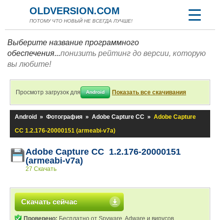
OLDVERSION.COM
ПОТОМУ ЧТО НОВЫЙ НЕ ВСЕГДА ЛУЧШЕ!
Выберите название программного
обеспечения...
понизить рейтинг до версии, которую
вы любите!
Просмотр загрузок для
Показать все скачивания
Android
Android
»
Фотография
»
Adobe Capture CC
»
Adobe Capture
CC 1.2.176-20000151 (armeabi-v7a)
Adobe Capture CC 1.2.176-20000151
(armeabi-v7a)
27 Скачать
Скачать сейчас
Проверено:
Бесплатно от Spyware, Adware и вирусов