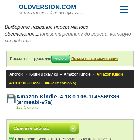
OLDVERSION.COM
ПОТОМУ ЧТО НОВЫЙ НЕ ВСЕГДА ЛУЧШЕ!
Выберите название программного
обеспечения...
понизить рейтинг до версии, которую
вы любите!
Просмотр загрузок для
Показать все скачивания
Android
Android
»
Книги и ссылки
»
Amazon Kindle
»
Amazon Kindle
4.18.0.106-1145569386 (armeabi-v7a)
Amazon Kindle 4.18.0.106-1145569386
(armeabi-v7a)
222 Скачать
Скачать сейчас
Проверено:
Бесплатно от Spyware, Adware и вирусов