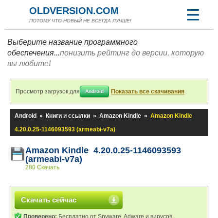
OLDVERSION.COM
ПОТОМУ ЧТО НОВЫЙ НЕ ВСЕГДА ЛУЧШЕ!
Выберите название программного
обеспечения...
понизить рейтинг до версии, которую
вы любите!
Просмотр загрузок для
Показать все скачивания
Android
Android
»
Книги и ссылки
»
Amazon Kindle
»
Amazon Kindle
4.20.0.25-1146093593 (armeabi-v7a)
Amazon Kindle 4.20.0.25-1146093593
(armeabi-v7a)
280 Скачать
Скачать сейчас
Проверено:
Бесплатно от Spyware, Adware и вирусов