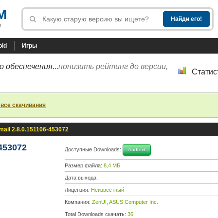
M
!
oid
Игры
 обеспечения...
понизить рейтинг до версии,
Статис
 все скачивания
ail 2.8.0.151106-453072
453072
Доступные Downloads:
Android
Размер файла:
8,4 МБ
Дата выхода:
Лицензия:
Неизвестный
Компания:
ZenUI, ASUS Computer Inc.
Total Downloads скачать:
36