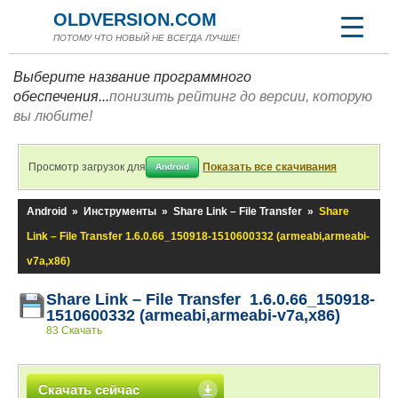
OLDVERSION.COM
ПОТОМУ ЧТО НОВЫЙ НЕ ВСЕГДА ЛУЧШЕ!
Выберите название программного
обеспечения...
понизить рейтинг до версии, которую
вы любите!
Просмотр загрузок для
Показать все скачивания
Android
Android
»
Инструменты
»
Share Link – File Transfer
»
Share
Link – File Transfer 1.6.0.66_150918-1510600332 (armeabi,armeabi-
v7a,x86)
Share Link – File Transfer 1.6.0.66_150918-
1510600332 (armeabi,armeabi-v7a,x86)
83 Скачать
Скачать сейчас