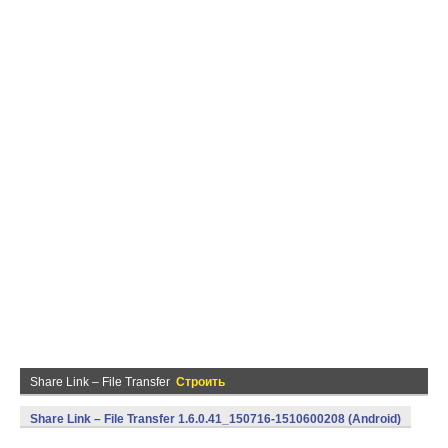
Share Link – File Transfer
Строить
Share Link – File Transfer 1.6.0.41_150716-1510600208 (Android)