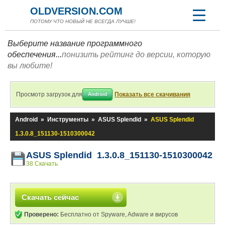
OLDVERSION.COM
ПОТОМУ ЧТО НОВЫЙ НЕ ВСЕГДА ЛУЧШЕ!
Выберите название программного
обеспечения...
понизить рейтинг до версии, которую
вы любите!
Просмотр загрузок для
Показать все скачивания
Android
Android
»
Инструменты
»
ASUS Splendid
»
ASUS Splendid
1.3.0.8_151130-1510300042
ASUS Splendid 1.3.0.8_151130-1510300042
38 Скачать
Скачать сейчас
Проверено:
Бесплатно от Spyware, Adware и вирусов