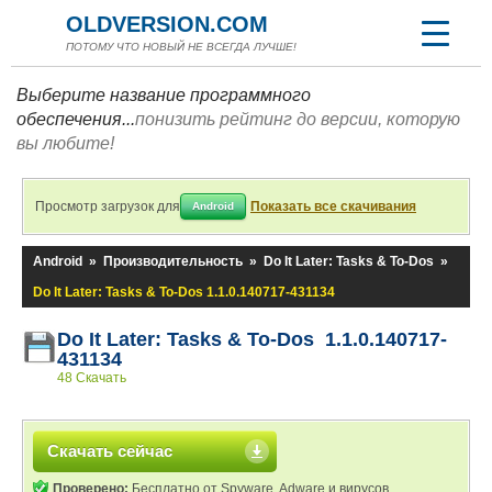
OLDVERSION.COM
ПОТОМУ ЧТО НОВЫЙ НЕ ВСЕГДА ЛУЧШЕ!
Выберите название программного
обеспечения...
понизить рейтинг до версии, которую
вы любите!
Просмотр загрузок для
Показать все скачивания
Android
Android
»
Производительность
»
Do It Later: Tasks & To-Dos
»
Do It Later: Tasks & To-Dos 1.1.0.140717-431134
Do It Later: Tasks & To-Dos 1.1.0.140717-
431134
48 Скачать
Скачать сейчас
Проверено:
Бесплатно от Spyware, Adware и вирусов