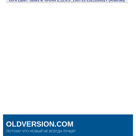
Do It Later: Tasks & To-Dos 2.12.0.5_150731-1521200027 (Android)
OLDVERSION.COM
ПОТОМУ ЧТО НОВЫЙ НЕ ВСЕГДА ЛУЧШЕ!