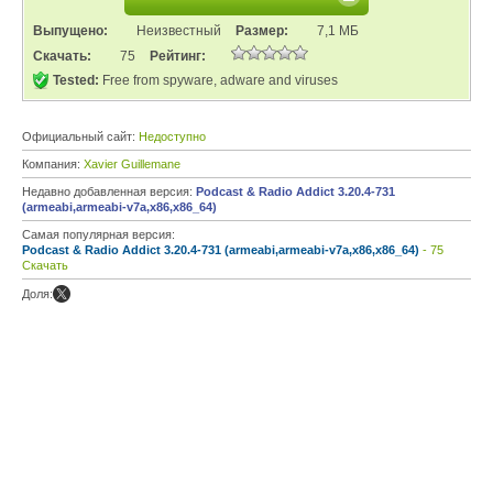
Выпущено:
Неизвестный
Размер:
7,1 МБ
Скачать:
75
Рейтинг:
Tested:
Free from spyware, adware and viruses
Официальный сайт:
Недоступно
Компания:
Xavier Guillemane
Недавно добавленная версия:
Podcast & Radio Addict 3.20.4-731
(armeabi,armeabi-v7a,x86,x86_64)
Самая популярная версия:
Podcast & Radio Addict 3.20.4-731 (armeabi,armeabi-v7a,x86,x86_64)
- 75
Скачать
Доля: