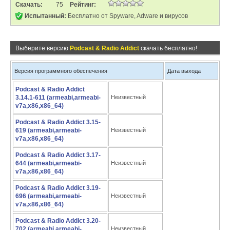
Скачать:
75
Рейтинг:
Испытанный:
Бесплатно от Spyware, Adware и вирусов
Выберите версию
Podcast & Radio Addict
скачать бесплатно!
Версия программного обеспечения
Дата выхода
Podcast & Radio Addict
3.14.1-611 (armeabi,armeabi-
Неизвестный
v7a,x86,x86_64)
Podcast & Radio Addict 3.15-
619 (armeabi,armeabi-
Неизвестный
v7a,x86,x86_64)
Podcast & Radio Addict 3.17-
644 (armeabi,armeabi-
Неизвестный
v7a,x86,x86_64)
Podcast & Radio Addict 3.19-
696 (armeabi,armeabi-
Неизвестный
v7a,x86,x86_64)
Podcast & Radio Addict 3.20-
702 (armeabi,armeabi-
Неизвестный