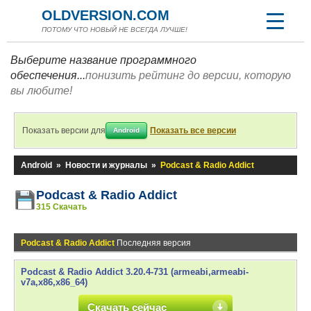
OLDVERSION.COM
ПОТОМУ ЧТО НОВЫЙ НЕ ВСЕГДА ЛУЧШЕ!
Выберите название программного
обеспечения...
понизить рейтинг до версии, которую
вы любите!
Показать версии для
Показать все версии
Android
Android
»
Новости и журналы
»
Podcast & Radio Addict
Podcast & Radio Addict
315 Скачать
Podcast & Radio Addict
Последняя версия
Podcast & Radio Addict 3.20.4-731 (armeabi,armeabi-
v7a,x86,x86_64)
Скачать сейчас