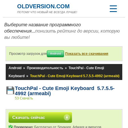
OLDVERSION.COM
ПОТОМУ ЧТО НОВЫЙ НЕ ВСЕГДА ЛУЧШЕ!
Выберите название программного
обеспечения...
понизить рейтинг до версии, которую
вы любите!
Просмотр загрузок для
Показать все скачивания
Android
Android
»
Производительность
»
TouchPal - Cute Emoji
Keyboard
»
TouchPal - Cute Emoji Keyboard 5.7.5.5-4992 (armeabi)
TouchPal - Cute Emoji Keyboard 5.7.5.5-
4992 (armeabi)
53 Скачать
Скачать сейчас
Проверено:
Бесплатно от Spyware, Adware и вирусов