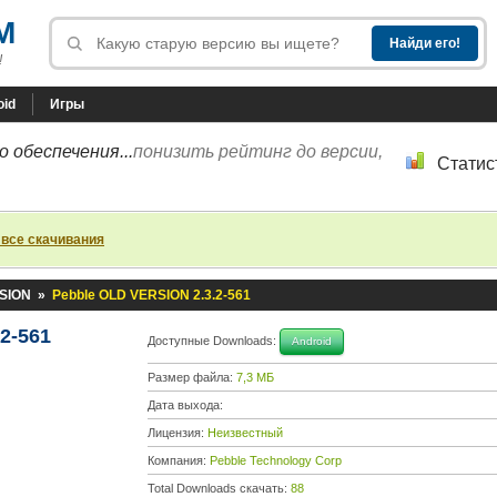
M
!
oid
Игры
 обеспечения...
понизить рейтинг до версии,
Статис
 все скачивания
RSION
»
Pebble OLD VERSION 2.3.2-561
2-561
Доступные Downloads:
Android
Размер файла:
7,3 МБ
Дата выхода:
Лицензия:
Неизвестный
Компания:
Pebble Technology Corp
Total Downloads скачать:
88