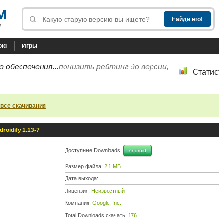
M
!
oid
Игры
 обеспечения...
понизить рейтинг до версии,
Статис
 все скачивания
droidify 1.13-7
Доступные Downloads:
Android
Размер файла:
2,1 МБ
Дата выхода:
Лицензия:
Неизвестный
Компания:
Google, Inc.
Total Downloads скачать:
176