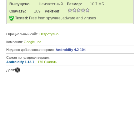
Выпущено:
Неизвестный
Размер:
10,7 МБ
Скачать:
109
Рейтинг:
Tested:
Free from spyware, adware and viruses
Официальный сайт:
Недоступно
Компания:
Google, Inc.
Недавно добавленная версия:
Androidify 4.2-104
Самая популярная версия:
Androidify 1.13-7
- 176 Скачать
Доля: