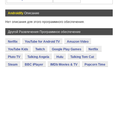
Androidify
Описание
Нет описания для этого программного обеспечения.
Другой Развлечения Программное обеспечение
Netflix
YouTube for Android TV
Amazon Video
YouTube Kids
Twitch
Google Play Games
Netflix
Pluto TV
Talking Angela
Hulu
Talking Tom Cat
Steam
BBC iPlayer
IMDb Movies & TV
Popcorn Time