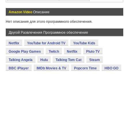
Amazon Video
Описание
Нет описания для этого программного обеспечения.
Другой Развлечения Программное обеспечение
Netflix
YouTube for Android TV
YouTube Kids
Google Play Games
Twitch
Netflix
Pluto TV
Talking Angela
Hulu
Talking Tom Cat
Steam
BBC iPlayer
IMDb Movies & TV
Popcorn Time
HBO GO