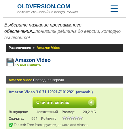
OLDVERSION.COM
ПОТОМУ ЧТО НОВЫЙ НЕ ВСЕГДА ЛУЧШЕ!
Выберите название программного
обеспечения...
понизить рейтинг до версии, которую
вы любите!
Развлечения
»
Amazon Video
Amazon Video
15 460 Скачать
Amazon Video
Последняя версия
Amazon Video 3.0.71.12921-71012921 (armeabi)
Скачать сейчас
Выпущено:
Неизвестный
Размер:
20,2 МБ
Скачать:
994
Рейтинг:
Tested:
Free from spyware, adware and viruses