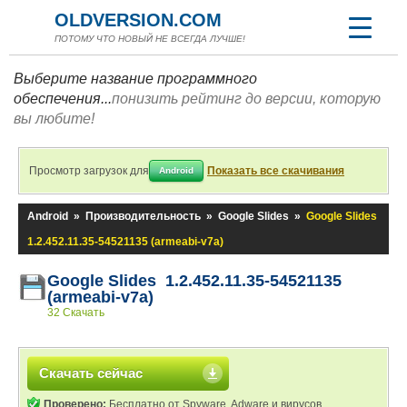
OLDVERSION.COM
ПОТОМУ ЧТО НОВЫЙ НЕ ВСЕГДА ЛУЧШЕ!
Выберите название программного
обеспечения...
понизить рейтинг до версии, которую
вы любите!
Просмотр загрузок для
Показать все скачивания
Android
Android
»
Производительность
»
Google Slides
»
Google Slides
1.2.452.11.35-54521135 (armeabi-v7a)
Google Slides 1.2.452.11.35-54521135
(armeabi-v7a)
32 Скачать
Скачать сейчас
Проверено:
Бесплатно от Spyware, Adware и вирусов