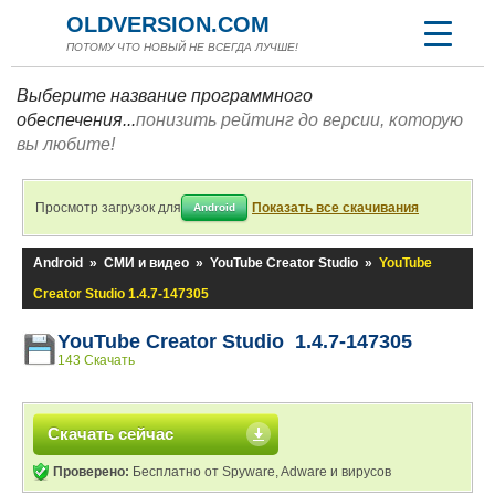
OLDVERSION.COM
ПОТОМУ ЧТО НОВЫЙ НЕ ВСЕГДА ЛУЧШЕ!
Выберите название программного
обеспечения...
понизить рейтинг до версии, которую
вы любите!
Просмотр загрузок для
Показать все скачивания
Android
Android
»
СМИ и видео
»
YouTube Creator Studio
»
YouTube
Creator Studio 1.4.7-147305
YouTube Creator Studio 1.4.7-147305
143 Скачать
Скачать сейчас
Проверено:
Бесплатно от Spyware, Adware и вирусов